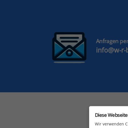
Skip
to
content
Anfragen per
info@w-r-
Diese Webseite
Wir verwenden Co