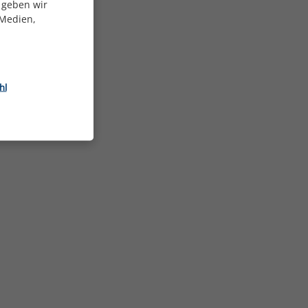
 geben wir
 Medien,
hl