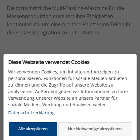
Die fortschrittliche Multi-Tasking-Maschine für die
Massenproduktion erweitert ihre Fähigkeiten
kontinuierlich, um eine breitere Palette von Teilen für
die Prozessintegration zu unterstützen.
S300Xd1
S500Xd1
S700Xd1
Diese Webseite verwendet Cookies
Wir verwenden Cookies, um Inhalte und Anzeigen zu
personalisieren, Funktionen für soziale Medien anbieten
Artikelnummer
S300Xd1
zu können und die Zugriffe auf unsere Website zu
analysieren. Außerdem geben wir Informationen zu Ihrer
Maximale Drehzahlen
−1
Verwendung unserer Website an unsere Partner für
10.000 min
soziale Medien, Werbung und Analysen weiter.
−1
10.000 min
hohes
Datenschutzerklärung
Drehmoment
(optional)
Alle akzeptieren
Nur Notwendige akzeptieren
−1
16.000 min
(Optional)