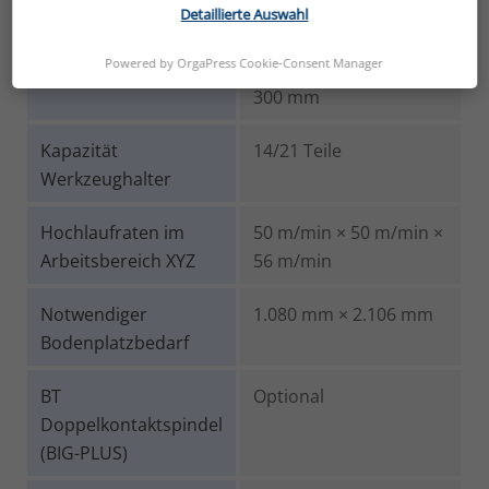
−1
27.000 min
(Optional)
Detaillierte Auswahl
Powered by OrgaPress Cookie-Consent Manager
Reichweiten
X: 300 mm Y: 400 mm Z:
300 mm
Kapazität
14/21 Teile
Werkzeughalter
Hochlaufraten im
50 m/min × 50 m/min ×
Arbeitsbereich XYZ
56 m/min
Notwendiger
1.080 mm × 2.106 mm
Bodenplatzbedarf
BT
Optional
Doppelkontaktspindel
(BIG-PLUS)