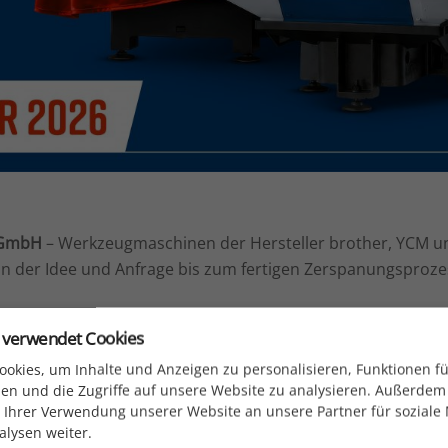
 GmbH
– Werkzeugmaschinen der Hersteller brother, YCM 
n der Idee und Anfrage bis zum fertigen Zerspanungsprozes
 verwendet Cookies
okies, um Inhalte und Anzeigen zu personalisieren, Funktionen fü
agenbau
liefern wir nicht nur die Werkzeugmas
en und die Zugriffe auf unsere Website zu analysieren. Außerdem
is für eine Partnerschaft
, um die vielseitigst
 Ihrer Verwendung unserer Website an unsere Partner für soziale
lysen weiter.
abzudecken.
„