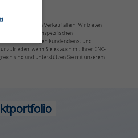
hl
be nicht mit dem Verkauf allein. Wir bieten
en, die von kundenspezifischen
in zum zuverlässigen Kundendienst und
nur zufrieden, wenn Sie es auch mit Ihrer CNC-
reich sind und unterstützen Sie mit unserem
ktportfolio