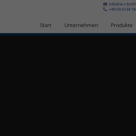
info@w-r-brot
+49 (0) 6134 1
Start
Unternehmen
Produkte