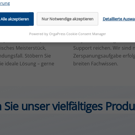
ärung
Alle akzeptieren
Nur Notwendige akzeptieren
Detaillierte Auswa
io, das von brother
Bei W&R endet unsere Aufga
Maschinen aus dem Hause
umfassende Dienstleistung
Powered by OrgaPress Cookie-Consent Manager
Jet Clean reicht. Jede
Projektausführungen bis h
sches Meisterstück,
Support reichen. Wir sind 
dungsfall. Stöbern Sie
Zerspanungsaufgabe erfolg
e ideale Lösung – gerne
breiten Fachwissen.
Sie unser vielfältiges Produ