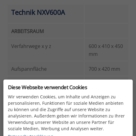
Technik NXV600A
ARBEITSRAUM
Verfahrwege x y z
600 x 410 x 450
mm
Aufspannfläche
700 x 420 mm
Abstand Spindelnase –
110 ~ 560 mm
Diese Webseite verwendet Cookies
Tischoberkante
Wir verwenden Cookies, um Inhalte und Anzeigen zu
personalisieren, Funktionen für soziale Medien anbieten
Abstand Spindelmitte – Z-
415 mm
zu können und die Zugriffe auf unsere Website zu
Achsen Ständer
analysieren. Außerdem geben wir Informationen zu Ihrer
Verwendung unserer Website an unsere Partner für
soziale Medien, Werbung und Analysen weiter.
max. Tischbelastung
300 Kg