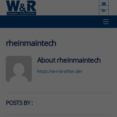
Skip
to
content
Men
rheinmaintech
About
rheinmaintech
https://w-r-brother.de/
POSTS BY :