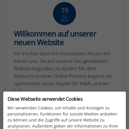
19
12
2023
Willkommen auf unserer
neuen Website
Ein frischer Start mit innovativem Ansatz Wir
freuen uns, Sie auf unserer neu gestalteten
Website begrüßen zu dürfen! Mit dem
Relaunch unserer Online-Präsenz beginnt ein
spannendes neues Kapitel für W&R, und wir
[…]
Diese Webseite verwendet Cookies
Weiterlesen
Wir verwenden Cookies, um Inhalte und Anzeigen zu
personalisieren, Funktionen für soziale Medien anbieten
zu können und die Zugriffe auf unsere Website zu
analysieren. Außerdem geben wir Informationen zu Ihrer