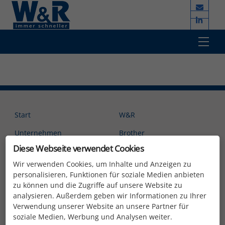
Skip
to
content
Men
Start
W&R
Unternehmen
Brother
Diese Webseite verwendet Cookies
Kompetenzen
YCM
Wir verwenden Cookies, um Inhalte und Anzeigen zu
Kontakt
Sugino
personalisieren, Funktionen für soziale Medien anbieten
zu können und die Zugriffe auf unsere Website zu
AGB
analysieren. Außerdem geben wir Informationen zu Ihrer
Montagebedingungen
Verwendung unserer Website an unsere Partner für
soziale Medien, Werbung und Analysen weiter.
Datenschutz