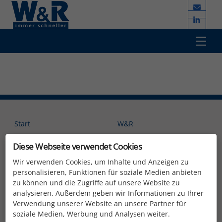
Skip
to
content
Men
Start
W&R
Unternehmen
Brother
Diese Webseite verwendet Cookies
Kompetenzen
YCM
Wir verwenden Cookies, um Inhalte und Anzeigen zu
personalisieren, Funktionen für soziale Medien anbieten
Kontakt
Sugino
zu können und die Zugriffe auf unsere Website zu
analysieren. Außerdem geben wir Informationen zu Ihrer
AGB
Verwendung unserer Website an unsere Partner für
Montagebedingungen
soziale Medien, Werbung und Analysen weiter.